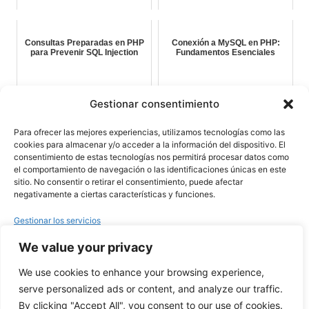
Consultas Preparadas en PHP
Conexión a MySQL en PHP:
para Prevenir SQL Injection
Fundamentos Esenciales
Gestionar consentimiento
Para ofrecer las mejores experiencias, utilizamos tecnologías como las
cookies para almacenar y/o acceder a la información del dispositivo. El
consentimiento de estas tecnologías nos permitirá procesar datos como
el comportamiento de navegación o las identificaciones únicas en este
Publicado
8 noviembre 2023
en
BBDD
sitio. No consentir o retirar el consentimiento, puede afectar
por
admin
negativamente a ciertas características y funciones.
Etiquetas:
Gestionar los servicios
We value your privacy
Aceptar
PHP para todos
We use cookies to enhance your browsing experience,
Guia PHP
Denegar
serve personalized ads or content, and analyze our traffic.
LinkedIn
GitHub
By clicking "Accept All", you consent to our use of cookies.