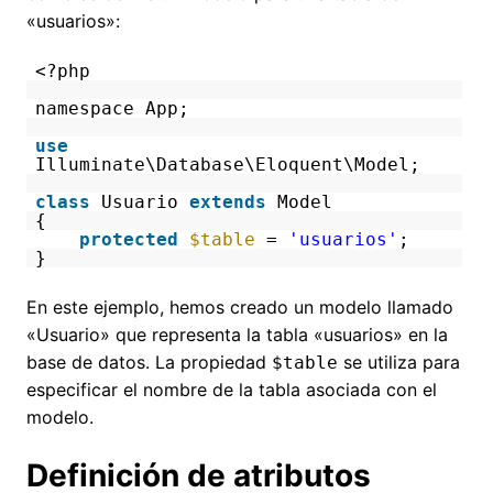
«usuarios»:
<?php
namespace App;
use
Illuminate\Database\Eloquent\Model;
class
Usuario
extends
Model
{
protected
$table
=
'usuarios'
;
}
En este ejemplo, hemos creado un modelo llamado
«Usuario» que representa la tabla «usuarios» en la
base de datos. La propiedad
se utiliza para
$table
especificar el nombre de la tabla asociada con el
modelo.
Definición de atributos