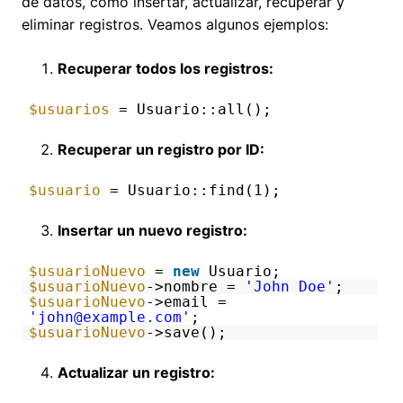
de datos, como insertar, actualizar, recuperar y
eliminar registros. Veamos algunos ejemplos:
Recuperar todos los registros:
$usuarios
= Usuario::all();
Recuperar un registro por ID:
$usuario
= Usuario::find(1);
Insertar un nuevo registro:
$usuarioNuevo
=
new
Usuario;
$usuarioNuevo
->nombre =
'John Doe'
;
$usuarioNuevo
->email =
'john@example.com'
;
$usuarioNuevo
->save();
Actualizar un registro: