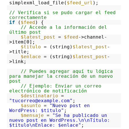
simplexml_load_file(
$feed_url
);
// Verifica si se pudo cargar el feed
correctamente
if
(
$feed
) {
// Accede a la información del
último post
$latest_post
=
$feed
->channel-
>item[0];
$titulo
= (string)
$latest_post
-
>title;
$enlace
= (string)
$latest_post
-
>link;
// Puedes agregar aquí tu lógica
para manejar la creación de un nuevo
post
// Ejemplo: Enviar un correo
electrónico de notificación
$destinatario
=
"tucorreo@example.com"
;
$asunto
=
"Nuevo post en
WordPress: $titulo"
;
$mensaje
=
"Se ha publicado un
nuevo post en WordPress.\n\nTítulo:
$titulo\nEnlace: $enlace"
;