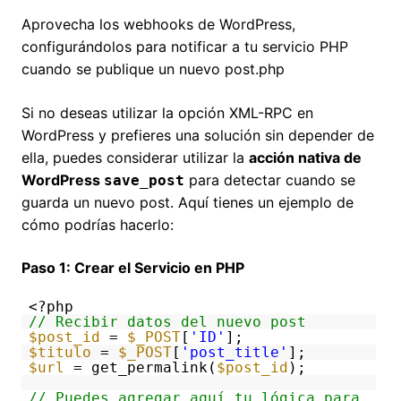
Aprovecha los webhooks de WordPress,
configurándolos para notificar a tu servicio PHP
cuando se publique un nuevo post.php
Si no deseas utilizar la opción XML-RPC en
WordPress y prefieres una solución sin depender de
ella, puedes considerar utilizar la
acción nativa de
WordPress
para detectar cuando se
save_post
guarda un nuevo post. Aquí tienes un ejemplo de
cómo podrías hacerlo:
Paso 1: Crear el Servicio en PHP
<?php
// Recibir datos del nuevo post
$post_id
=
$_POST
[
'ID'
];
$titulo
=
$_POST
[
'post_title'
];
$url
= get_permalink(
$post_id
);
// Puedes agregar aquí tu lógica para