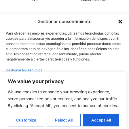
PHP
Onion en debian
Gestionar consentimiento
Para ofrecer las mejores experiencias, utilizamos tecnologías como las
cookies para almacenar y/o acceder a la información del dispositivo. El
consentimiento de estas tecnologías nos permitirá procesar datos como
el comportamiento de navegación o las identificaciones únicas en este
Publicado
26 diciembre 2023
en
Automatizaciones
, 
Avanzado
sitio. No consentir o retirar el consentimiento, puede afectar
por
admin
negativamente a ciertas características y funciones.
Etiquetas:
Gestionar los servicios
We value your privacy
Aceptar
PHP para todos
We use cookies to enhance your browsing experience,
Guia PHP
Denegar
serve personalized ads or content, and analyze our traffic.
LinkedIn
GitHub
By clicking "Accept All", you consent to our use of cookies.
Ver preferencias
Funciona gracias a ti
Customize
Reject All
Accept All
Política de cookies
Política de Privacidad
Términos de Uso