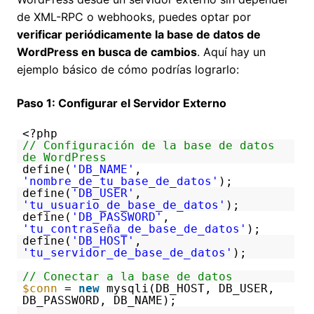
de XML-RPC o webhooks, puedes optar por
verificar periódicamente la base de datos de
WordPress en busca de cambios
. Aquí hay un
ejemplo básico de cómo podrías lograrlo:
Paso 1: Configurar el Servidor Externo
<?php
// Configuración de la base de datos
de WordPress
define(
'DB_NAME'
,
'nombre_de_tu_base_de_datos'
);
define(
'DB_USER'
,
'tu_usuario_de_base_de_datos'
);
define(
'DB_PASSWORD'
,
'tu_contraseña_de_base_de_datos'
);
define(
'DB_HOST'
,
'tu_servidor_de_base_de_datos'
);
// Conectar a la base de datos
$conn
=
new
mysqli(DB_HOST, DB_USER,
DB_PASSWORD, DB_NAME);