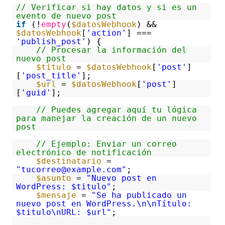
// Verificar si hay datos y si es un
evento de nuevo post
if
(!
empty
(
$datosWebhook
) &&
$datosWebhook
[
'action'
] ===
'publish_post'
) {
// Procesar la información del
nuevo post
$titulo
=
$datosWebhook
[
'post'
]
[
'post_title'
];
$url
=
$datosWebhook
[
'post'
]
[
'guid'
];
// Puedes agregar aquí tu lógica
para manejar la creación de un nuevo
post
// Ejemplo: Enviar un correo
electrónico de notificación
$destinatario
=
"tucorreo@example.com"
;
$asunto
=
"Nuevo post en
WordPress: $titulo"
;
$mensaje
=
"Se ha publicado un
nuevo post en WordPress.\n\nTítulo:
$titulo\nURL: $url"
;