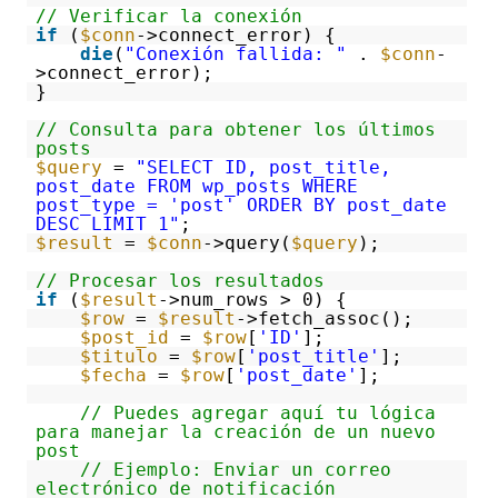
// Verificar la conexión
if
(
$conn
->connect_error) {
die
(
"Conexión fallida: "
.
$conn
-
>connect_error);
}
// Consulta para obtener los últimos
posts
$query
=
"SELECT ID, post_title,
post_date FROM wp_posts WHERE
post_type = 'post' ORDER BY post_date
DESC LIMIT 1"
;
$result
=
$conn
->query(
$query
);
// Procesar los resultados
if
(
$result
->num_rows > 0) {
$row
=
$result
->fetch_assoc();
$post_id
=
$row
[
'ID'
];
$titulo
=
$row
[
'post_title'
];
$fecha
=
$row
[
'post_date'
];
// Puedes agregar aquí tu lógica
para manejar la creación de un nuevo
post
// Ejemplo: Enviar un correo
electrónico de notificación