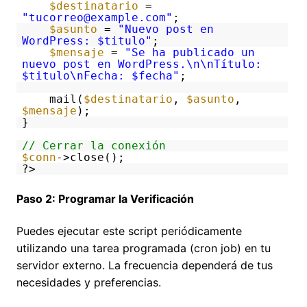
$destinatario
=
"tucorreo@example.com"
;
$asunto
=
"Nuevo post en
WordPress: $titulo"
;
$mensaje
=
"Se ha publicado un
nuevo post en WordPress.\n\nTítulo:
$titulo\nFecha: $fecha"
;
mail(
$destinatario
,
$asunto
,
$mensaje
);
}
// Cerrar la conexión
$conn
->close();
?>
Paso 2: Programar la Verificación
Puedes ejecutar este script periódicamente
utilizando una tarea programada (cron job) en tu
servidor externo. La frecuencia dependerá de tus
necesidades y preferencias.