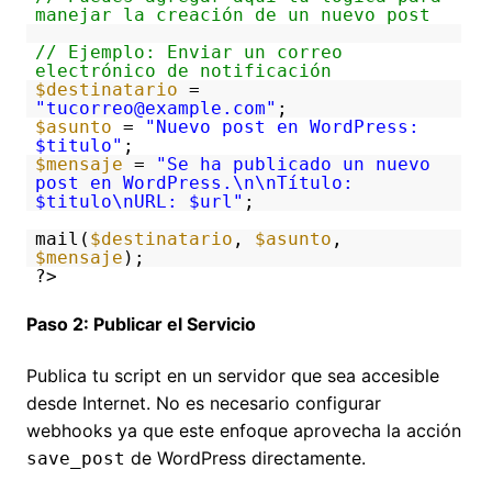
manejar la creación de un nuevo post
// Ejemplo: Enviar un correo
electrónico de notificación
$destinatario
=
"tucorreo@example.com"
;
$asunto
=
"Nuevo post en WordPress:
$titulo"
;
$mensaje
=
"Se ha publicado un nuevo
post en WordPress.\n\nTítulo:
$titulo\nURL: $url"
;
mail(
$destinatario
,
$asunto
,
$mensaje
);
?>
Paso 2: Publicar el Servicio
Publica tu script en un servidor que sea accesible
desde Internet. No es necesario configurar
webhooks ya que este enfoque aprovecha la acción
de WordPress directamente.
save_post